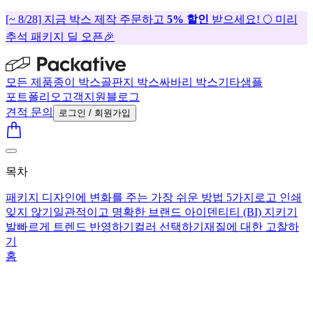
[~ 8/28] 지금 박스 제작 주문하고
5% 할인
받으세요! 🌕 미리
추석 패키지 딜 오픈🎉
모든 제품
종이 박스
골판지 박스
싸바리 박스
기타
샘플
포트폴리오
고객지원
블로그
견적 문의
로그인 / 회원가입
목차
패키지 디자인에 변화를 주는 가장 쉬운 방법 5가지
로고 인쇄
잊지 않기
일관적이고 명확한 브랜드 아이덴티티 (BI) 지키기
발빠르게 트렌드 반영하기
컬러 선택하기
재질에 대한 고찰하
기
홈