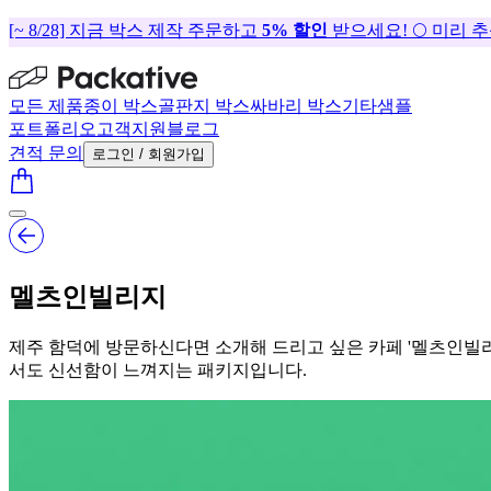
[~ 8/28] 지금 박스 제작 주문하고
5% 할인
받으세요! 🌕 미리 
모든 제품
종이 박스
골판지 박스
싸바리 박스
기타
샘플
포트폴리오
고객지원
블로그
견적 문의
로그인 / 회원가입
멜츠인빌리지
제주 함덕에 방문하신다면 소개해 드리고 싶은 카페 '멜츠인빌
서도 신선함이 느껴지는 패키지입니다.