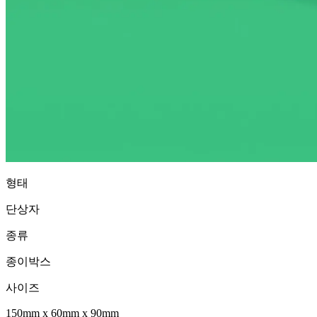
형태
단상자
종류
종이박스
사이즈
150mm
x
60mm
x
90mm