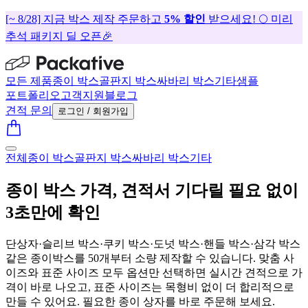
[~ 8/28] 지금 박스 제작 주문하고
5% 할인
받으세요! 🌕 미리
추석 패키지 딜 오픈🎉
모든 제품
종이 박스
골판지 박스
싸바리 박스
기타
샘플
포트폴리오
고객지원
블로그
견적 문의
로그인 / 회원가입
전체
종이 박스
골판지 박스
싸바리 박스
기타
종이 박스 가격, 견적서 기다릴 필요 없이
3초만에 확인
단상자·슬리브 박스·쿠키 박스·도넛 박스·핸들 박스·삼각 박스
같은 종이박스를 50개부터 소량 제작할 수 있습니다. 맞춤 사
이즈와 표준 사이즈 모두 옵션만 선택하면 실시간 견적으로 가
격이 바로 나오고, 표준 사이즈는 목형비 없이 더 합리적으로
만들 수 있어요. 필요한 종이 상자를 바로 주문해 보세요.