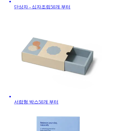
단상자 - 십자조립
50
개 부터
서랍형 박스
50
개 부터