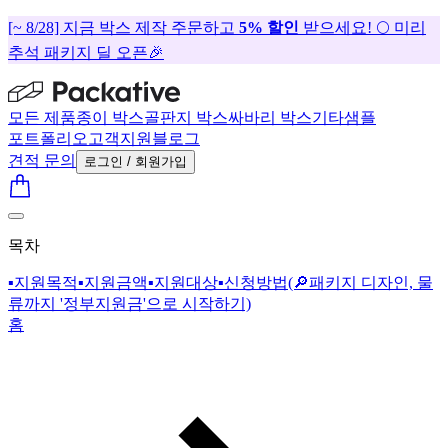
[~ 8/28] 지금 박스 제작 주문하고
5% 할인
받으세요! 🌕 미리
추석 패키지 딜 오픈🎉
모든 제품
종이 박스
골판지 박스
싸바리 박스
기타
샘플
포트폴리오
고객지원
블로그
견적 문의
로그인 / 회원가입
목차
▪️지원목적
▪️지원금액
▪️지원대상
▪️신청방법
(🔎패키지 디자인, 물
류까지 '정부지원금'으로 시작하기)
홈