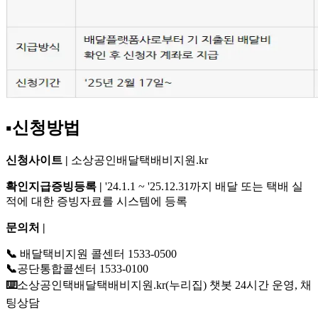
▪️신청방법
신청사이트 |
소상공인배달택배비지원.kr
확인지급증빙등록 |
'24.1.1 ~ '25.12.31까지 배달 또는 택배 실
적에 대한 증빙자료를 시스템에 등록
문의처 |
📞
배달택비지원 콜센터 1533-0500
📞
공단통합콜센터 1533-0100
⌨️
소상공인택배달택배비지원.kr(누리집) 챗봇 24시간 운영, 채
팅상담