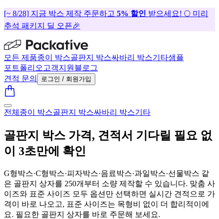
[~ 8/28] 지금 박스 제작 주문하고
5% 할인
받으세요! 🌕 미리
추석 패키지 딜 오픈🎉
모든 제품
종이 박스
골판지 박스
싸바리 박스
기타
샘플
포트폴리오
고객지원
블로그
견적 문의
로그인 / 회원가입
전체
종이 박스
골판지 박스
싸바리 박스
기타
골판지 박스 가격, 견적서 기다릴 필요 없
이 3초만에 확인
G형박스·C형박스·피자박스·음료박스·과일박스·선물박스 같
은 골판지 상자를 250개부터 소량 제작할 수 있습니다. 맞춤 사
이즈와 표준 사이즈 모두 옵션만 선택하면 실시간 견적으로 가
격이 바로 나오고, 표준 사이즈는 목형비 없이 더 합리적이에
요. 필요한 골판지 상자를 바로 주문해 보세요.