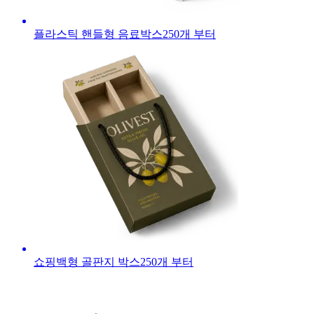
플라스틱 핸들형 음료박스
250
개 부터
쇼핑백형 골판지 박스
250
개 부터