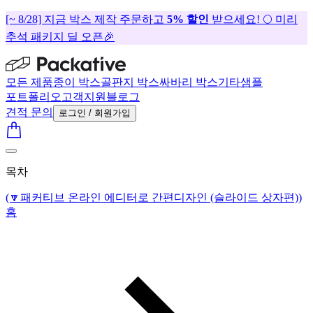
[~ 8/28] 지금 박스 제작 주문하고
5% 할인
받으세요! 🌕 미리
추석 패키지 딜 오픈🎉
모든 제품
종이 박스
골판지 박스
싸바리 박스
기타
샘플
포트폴리오
고객지원
블로그
견적 문의
로그인 / 회원가입
목차
(🔽패커티브 온라인 에디터로 간편디자인 (슬라이드 상자편))
홈