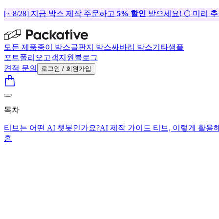
[~ 8/28] 지금 박스 제작 주문하고
5% 할인
받으세요! 🌕 미리 
모든 제품
종이 박스
골판지 박스
싸바리 박스
기타
샘플
포트폴리오
고객지원
블로그
견적 문의
로그인 / 회원가입
목차
티브는 어떤 AI 챗봇인가요?
AI 제작 가이드 티브, 이렇게 활
홈