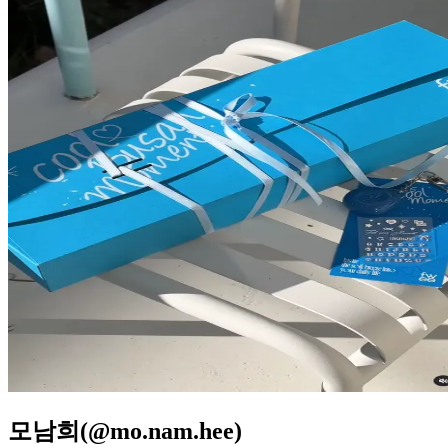
모남희(@mo.nam.hee)