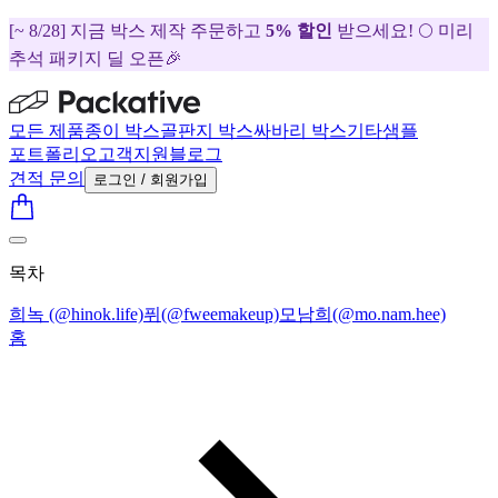
[~ 8/28] 지금 박스 제작 주문하고
5% 할인
받으세요! 🌕 미리
추석 패키지 딜 오픈🎉
모든 제품
종이 박스
골판지 박스
싸바리 박스
기타
샘플
포트폴리오
고객지원
블로그
견적 문의
로그인 / 회원가입
목차
희녹 (@hinok.life)
퓌(@fweemakeup)
모남희(@mo.nam.hee)
홈