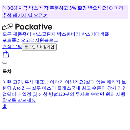
[~ 8/28] 지금 박스 제작 주문하고
5% 할인
받으세요! 🌕 미리
추석 패키지 딜 오픈🎉
모든 제품
종이 박스
골판지 박스
싸바리 박스
기타
샘플
포트폴리오
고객지원
블로그
견적 문의
로그인 / 회원가입
목차
이런 고민, 혹시 대표님 이야기 아닌가요?
실패 없는 패키지 브
랜딩 A to Z — 실무 마스터 클래스
국내 최고 수준의 강사 라인
업
웨비나 일정 및 신청 방법
120분의 투자로 수백만 원의 시행
착오를 막으세요
홈