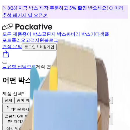
[~ 8/28] 지금 박스 제작 주문하고
5% 할인
받으세요! 🌕 미리
추석 패키지 딜 오픈🎉
모든 제품
종이 박스
골판지 박스
싸바리 박스
기타
샘플
포트폴리오
고객지원
블로그
견적 문의
로그인 / 회원가입
←
유형 선택으로
제작 견적문의
어떤 박스가 필요하신가요?
제품 선택
*
전체
종이 박스
골판지 박스
싸바리 박스
쇼핑백
기타
기타
원하시는 패키지를 마지막 단계에서 설명해 주세요.
골판지 G형 박스
최소 250개
종이 단상자 - 삼면접착
최소 50개
#전자기기
#도자기
#배송
#제품
#소품
삼각 박스
최소 50개
넉다운 박스
최소 50개