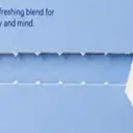
급선물
#명품급포장
#고급선물
#명품급포장
#고급선물
#명품급포장
 50개
종이 단상자 - 크라프트
최소 50개
쇼핑백형 골판지 박스
최소 250
품
#제품
#소품
#식품
#오일
삼각 쇼핑백
최소 50개
리본 삼각 박스
최소 50개
단상자 - 맞뚜껑
최소 50개
#선물포장
#선물
#화장품
#주얼리
#제품
#소품
#리테일
 쉽고 빠르게 도와드립니다. 3D뷰로 제작 전 완성 모습을 미리 확인
수 있습니다.