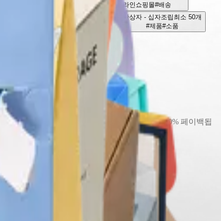
#식품
#베이커리
#카페
#온라인쇼핑몰
#배송
개
손잡이형 골판지 G형 박스
최소 250개
단상자 - 십자조립
최소 50개
#선물
#식품
#도자기
#제품
#소품
종이 단상자 - 이중미씽
최소 50개
#차
#건기식
#카페
할 수 있으며, 샘플 제작 비용은 양산 주문 시 100% 페이백됩