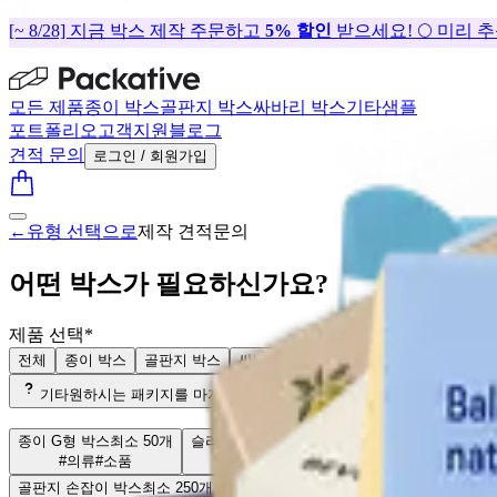
[~ 8/28] 지금 박스 제작 주문하고
5% 할인
받으세요! 🌕 미리 
모든 제품
종이 박스
골판지 박스
싸바리 박스
기타
샘플
포트폴리오
고객지원
블로그
견적 문의
로그인 / 회원가입
←
유형 선택으로
제작 견적문의
어떤 박스가 필요하신가요?
제품 선택
*
전체
종이 박스
골판지 박스
싸바리 박스
쇼핑백
기타
기타
원하시는 패키지를 마지막 단계에서 설명해 주세요.
골판지 G형
#전자기기
종이 G형 박스
최소 50개
슬리브 띠지
최소 50개
도넛 박스
최소 50개
#의류
#소품
#식품
#소품
#식품
#베이커리
골판지 손잡이 박스
최소 250개
골판지 분리형 박스
최소 250개
표지 싸