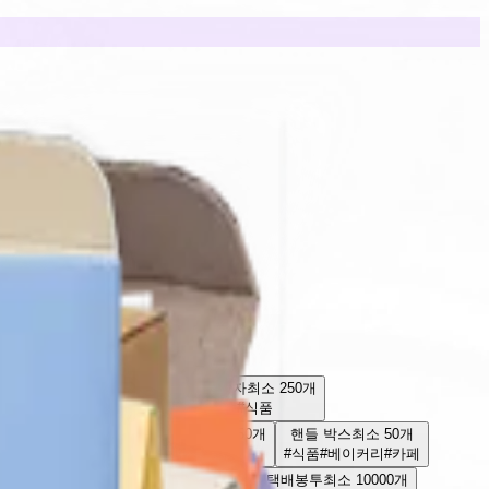
넉다운 박스
최소 50개
골판지 단상자
최소 250개
#문구
#지류
#주얼리
#배송
#식품
스
최소 250개
종이 분리형 박스
최소 50개
핸들 박스
최소 50개
품
#베이커리
#리테일
#선물포장
#식품
#베이커리
#카페
0개
종이 손잡이 박스
최소 50개
생분해 택배봉투
최소 10000개