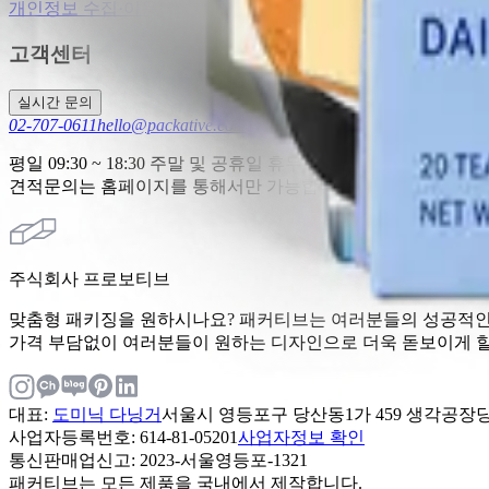
개인정보 수집·이용
에 동의합니다.
고객센터
실시간 문의
02-707-0611
hello@packative.com
평일 09:30 ~ 18:30 주말 및 공휴일 휴무
견적문의는 홈페이지를 통해서만 가능합니다.
주식회사 프로보티브
맞춤형 패키징을 원하시나요? 패커티브는 여러분들의 성공적인 
가격 부담없이 여러분들이 원하는 디자인으로 더욱 돋보이게 할
대표
:
도미닉 다닝거
서울시 영등포구 당산동1가 459 생각공장당산
사업자등록번호
: 614-81-05201
사업자정보 확인
통신판매업신고
: 2023-서울영등포-1321
패커티브는 모든 제품을 국내에서 제작합니다.