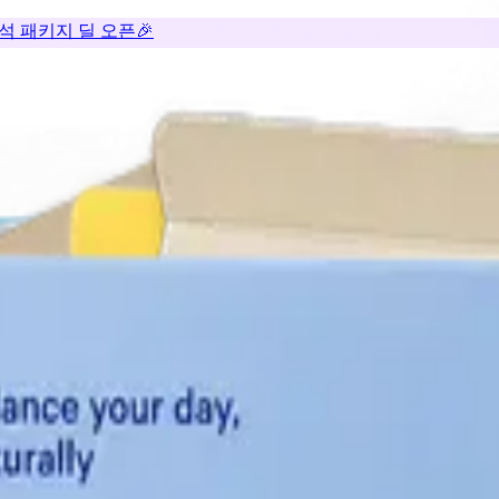
추석 패키지 딜 오픈🎉
 박스
최소 250개
종이 단상자 - 삼면접착
최소 50개
삼각 박스
최소 50개
#도자기
#배송
#제품
#소품
#선물
#화장품
#주얼리
쿠키 박스
최소 50개
반달상자
최소 50개
슬라이드 상자
최소 50개
피자박
#식품
#베이커리
#선물
#주얼리
#리테일
#의류
#식
바리 박스
최소 500개
2단 싸바리 박스
최소 500개
3단 싸바리 박스
최소 50