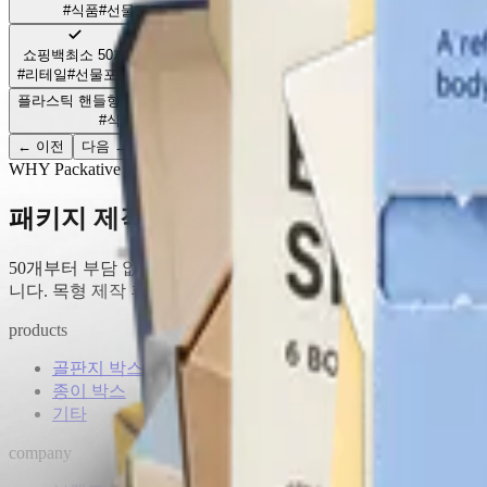
#식품
#선물포장
#리테일
#선물포장
#고
종이 단상자 - 오픈 창문형
최소 50개
서랍형 박스
최소
쇼핑백
최소 50개
#화장품
#식품
#소품
#선물
#소
#리테일
#선물포장
플라스틱 핸들형 음료박스
최소 250개
종이 단상자 - 행잉 탭
최소 50개
#식품
#음료
#진열제품
#오프라인
#전자제품
←
이전
다음
→
WHY Packative
패키지 제작, 패커티브 하나로 끝
50개부터 부담 없이 시작하세요. AI 챗봇이 복잡한 견적 작성을
니다. 목형 제작 후 1년 내 재주문 시 추가 목형비 없이 제작할 
products
골판지 박스
종이 박스
기타
company