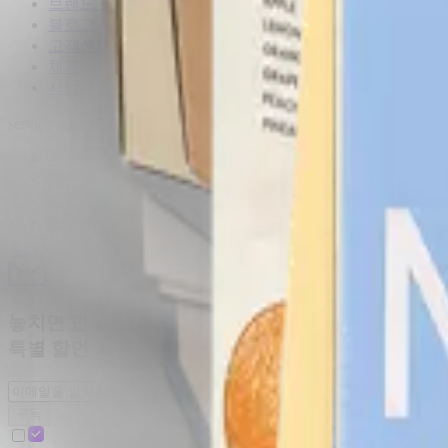
브랜드 스토리
블로그
고객센터
채용↗
사업자서류↗
service
견적문의
개인정보처리방침
이용약관
제조 파트너십↗
놓치면 안되는 패키지 소식 받아보기!
특별 할인 혜택도 함께 보내드려요.
구독