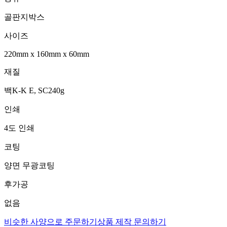
골판지박스
사이즈
220mm
x
160mm
x
60mm
재질
백K-K E, SC240g
인쇄
4도 인쇄
코팅
양면 무광코팅
후가공
없음
비슷한 사양으로 주문하기
상품 제작 문의하기