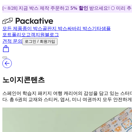
[~ 8/28] 지금 박스 제작 주문하고
5% 할인
받으세요! 🌕 미리 
모든 제품
종이 박스
골판지 박스
싸바리 박스
기타
샘플
포트폴리오
고객지원
블로그
견적 문의
로그인 / 회원가입
노이지콘텐츠
스페인어 학습지 패키지 여행 캐리어의 감성을 담고 있는 스터
다. 총 6권의 교재와 스티커, 엽서, 미니 여권까지 모두 안전하