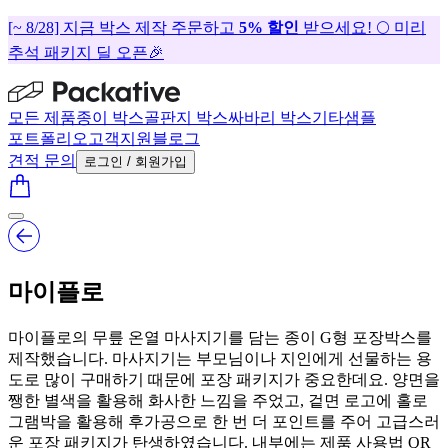
[~ 8/28] 지금 박스 제작 주문하고
5% 할인
받으세요! 🌕 미리
추석 패키지 딜 오픈🎉
모든 제품
종이 박스
골판지 박스
싸바리 박스
기타
샘플
포트폴리오
고객지원
블로그
견적 문의
로그인 / 회원가입
마이플로
마이플로의 무릎 온열 마사지기를 담는 종이 G형 포장박스를
제작했습니다. 마사지기는 부모님이나 지인에게 선물하는 용
도로 많이 구매하기 때문에 포장 패키지가 중요한데요. 양면을
쨍한 별색을 활용해 화사한 느낌을 주었고, 겉면 로고에 홀로
그램박을 활용해 후가공으로 한 번 더 포인트를 주어 고급스러
운 포장 패키지가 탄생하였습니다. 내부에는 제품 사용법 QR