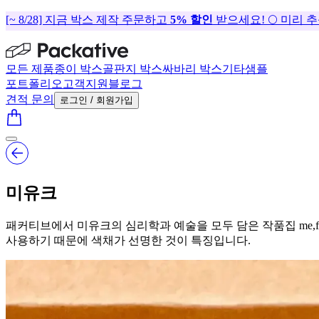
[~ 8/28] 지금 박스 제작 주문하고
5% 할인
받으세요! 🌕 미리 
모든 제품
종이 박스
골판지 박스
싸바리 박스
기타
샘플
포트폴리오
고객지원
블로그
견적 문의
로그인 / 회원가입
미유크
패커티브에서 미유크의 심리학과 예술을 모두 담은 작품집 me,
사용하기 때문에 색채가 선명한 것이 특징입니다.