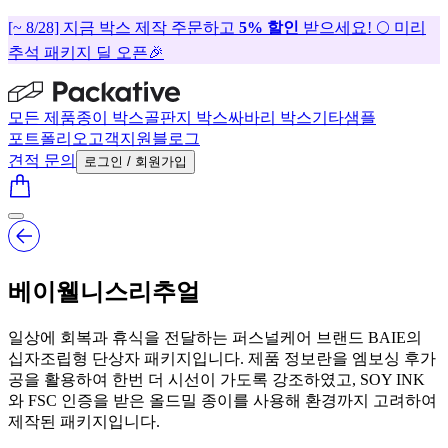
[~ 8/28] 지금 박스 제작 주문하고
5% 할인
받으세요! 🌕 미리
추석 패키지 딜 오픈🎉
모든 제품
종이 박스
골판지 박스
싸바리 박스
기타
샘플
포트폴리오
고객지원
블로그
견적 문의
로그인 / 회원가입
베이웰니스리추얼
일상에 회복과 휴식을 전달하는 퍼스널케어 브랜드 BAIE의
십자조립형 단상자 패키지입니다. 제품 정보란을 엠보싱 후가
공을 활용하여 한번 더 시선이 가도록 강조하였고, SOY INK
와 FSC 인증을 받은 올드밀 종이를 사용해 환경까지 고려하여
제작된 패키지입니다.