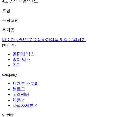
4도 인쇄 + 별색 1도
코팅
무광코팅
후가공
비슷한 사양으로 주문하기
상품 제작 문의하기
products
골판지 박스
종이 박스
기타
company
브랜드 스토리
블로그
고객센터
채용↗
사업자서류↗
service