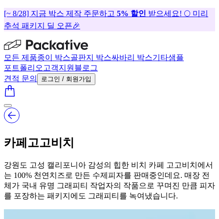
[~ 8/28] 지금 박스 제작 주문하고
5% 할인
받으세요! 🌕 미리
추석 패키지 딜 오픈🎉
모든 제품
종이 박스
골판지 박스
싸바리 박스
기타
샘플
포트폴리오
고객지원
블로그
견적 문의
로그인 / 회원가입
카페고고비치
강원도 고성 캘리포니아 감성의 힙한 비치 카페 고고비치에서
는 100% 천연치즈로 만든 수제피자를 판매중인데요. 매장 전
체가 국내 유명 그래피티 작업자의 작품으로 꾸며진 만큼 피자
를 포장하는 패키지에도 그래피티를 녹여냈습니다.