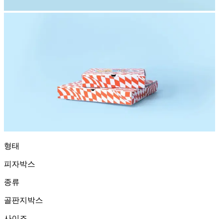
형태
피자박스
종류
골판지박스
사이즈