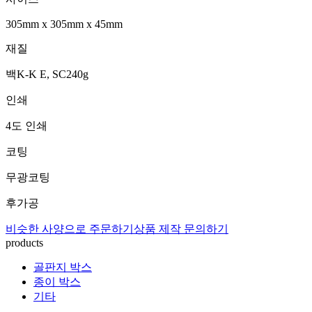
305mm
x
305mm
x
45mm
재질
백K-K E, SC240g
인쇄
4도 인쇄
코팅
무광코팅
후가공
비슷한 사양으로 주문하기
상품 제작 문의하기
products
골판지 박스
종이 박스
기타