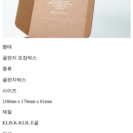
형태
골판지 포장박스
종류
골판지박스
사이즈
118mm
x
176mm
x
61mm
재질
KLB-K-KLB, E골