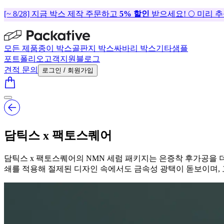
[~ 8/28] 지금 박스 제작 주문하고
5% 할인
받으세요! 🌕 미리 
모든 제품
종이 박스
골판지 박스
싸바리 박스
기타
샘플
포트폴리오
고객지원
블로그
견적 문의
로그인 / 회원가입
담틱스 x 팩토스퀘어
담틱스 x 팩토스퀘어의 NMN 세럼 패키지는 은증착 후가공을 더
쇄를 적용해 절제된 디자인 속에서도 금속성 광택이 돋보이며,