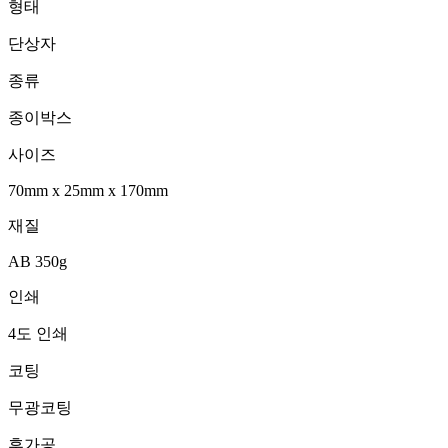
형태
단상자
종류
종이박스
사이즈
70mm
x
25mm
x
170mm
재질
AB 350g
인쇄
4도 인쇄
코팅
무광코팅
후가공