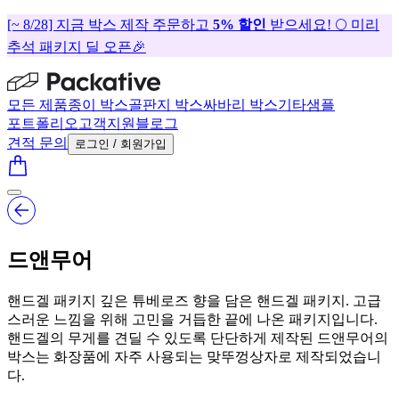
[~ 8/28] 지금 박스 제작 주문하고
5% 할인
받으세요! 🌕 미리
추석 패키지 딜 오픈🎉
모든 제품
종이 박스
골판지 박스
싸바리 박스
기타
샘플
포트폴리오
고객지원
블로그
견적 문의
로그인 / 회원가입
드앤무어
핸드겔 패키지 깊은 튜베로즈 향을 담은 핸드겔 패키지. 고급
스러운 느낌을 위해 고민을 거듭한 끝에 나온 패키지입니다.
핸드겔의 무게를 견딜 수 있도록 단단하게 제작된 드앤무어의
박스는 화장품에 자주 사용되는 맞뚜껑상자로 제작되었습니
다.