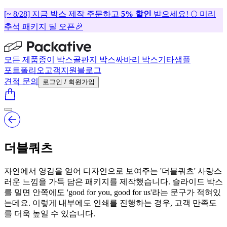
[~ 8/28] 지금 박스 제작 주문하고
5% 할인
받으세요! 🌕 미리
추석 패키지 딜 오픈🎉
모든 제품
종이 박스
골판지 박스
싸바리 박스
기타
샘플
포트폴리오
고객지원
블로그
견적 문의
로그인 / 회원가입
더블쿼츠
자연에서 영감을 얻어 디자인으로 보여주는 '더블쿼츠' 사랑스
러운 느낌을 가득 담은 패키지를 제작했습니다. 슬라이드 박스
를 밀면 안쪽에도 'good for you, good for us'라는 문구가 적혀있
는데요. 이렇게 내부에도 인쇄를 진행하는 경우, 고객 만족도
를 더욱 높일 수 있습니다.