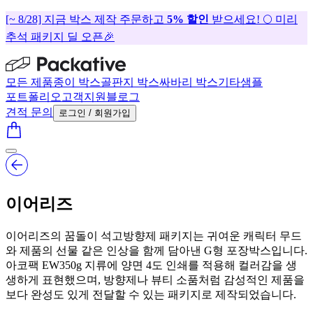
[~ 8/28] 지금 박스 제작 주문하고
5% 할인
받으세요! 🌕 미리
추석 패키지 딜 오픈🎉
모든 제품
종이 박스
골판지 박스
싸바리 박스
기타
샘플
포트폴리오
고객지원
블로그
견적 문의
로그인 / 회원가입
이어리즈
이어리즈의 꿈돌이 석고방향제 패키지는 귀여운 캐릭터 무드
와 제품의 선물 같은 인상을 함께 담아낸 G형 포장박스입니다.
아코팩 EW350g 지류에 양면 4도 인쇄를 적용해 컬러감을 생
생하게 표현했으며, 방향제나 뷰티 소품처럼 감성적인 제품을
보다 완성도 있게 전달할 수 있는 패키지로 제작되었습니다.