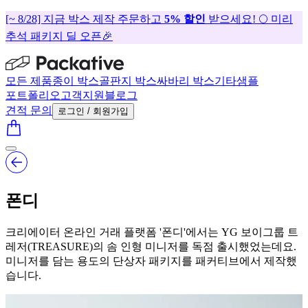
[~ 8/28] 지금 박스 제작 주문하고
5% 할인
받으세요! 🌕 미리
추석 패키지 딜 오픈🎉
모든 제품
종이 박스
골판지 박스
싸바리 박스
기타
샘플
포트폴리오
고객지원
블로그
견적 문의
로그인 / 회원가입
폰디
크리에이터 온라인 거래 플랫폼 '폰디'에서는 YG 보이그룹 트
레저(TREASURE)의 솜 인형 미니저를 독점 출시했었는데요.
미니저를 담는 용도의 단상자 패키지를 패커티브에서 제작했
습니다.