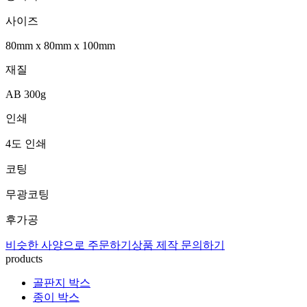
사이즈
80mm
x
80mm
x
100mm
재질
AB 300g
인쇄
4도 인쇄
코팅
무광코팅
후가공
비슷한 사양으로 주문하기
상품 제작 문의하기
products
골판지 박스
종이 박스