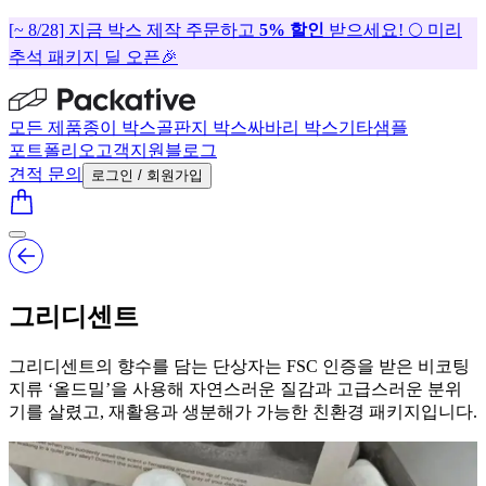
[~ 8/28] 지금 박스 제작 주문하고
5% 할인
받으세요! 🌕 미리
추석 패키지 딜 오픈🎉
모든 제품
종이 박스
골판지 박스
싸바리 박스
기타
샘플
포트폴리오
고객지원
블로그
견적 문의
로그인 / 회원가입
그리디센트
그리디센트의 향수를 담는 단상자는 FSC 인증을 받은 비코팅
지류 ‘올드밀’을 사용해 자연스러운 질감과 고급스러운 분위
기를 살렸고, 재활용과 생분해가 가능한 친환경 패키지입니다.