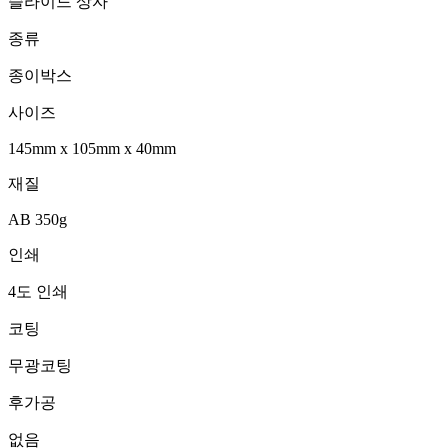
슬라이드 상자
종류
종이박스
사이즈
145mm
x
105mm
x
40mm
재질
AB 350g
인쇄
4도 인쇄
코팅
무광코팅
후가공
없음