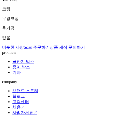
코팅
무광코팅
후가공
없음
비슷한 사양으로 주문하기
상품 제작 문의하기
products
골판지 박스
종이 박스
기타
company
브랜드 스토리
블로그
고객센터
채용↗
사업자서류↗