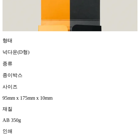
형태
넉다운(D형)
종류
종이박스
사이즈
95mm
x
175mm
x
10mm
재질
AB 350g
인쇄