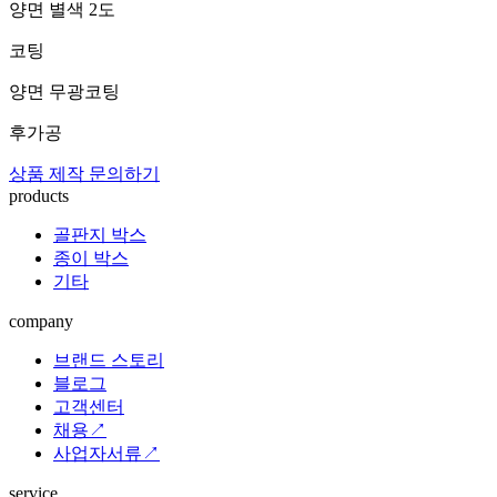
양면 별색 2도
코팅
양면 무광코팅
후가공
상품 제작 문의하기
products
골판지 박스
종이 박스
기타
company
브랜드 스토리
블로그
고객센터
채용↗
사업자서류↗
service