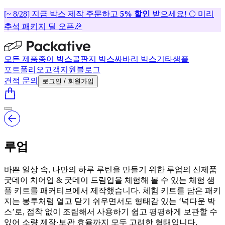
[~ 8/28] 지금 박스 제작 주문하고
5% 할인
받으세요! 🌕 미리
추석 패키지 딜 오픈🎉
모든 제품
종이 박스
골판지 박스
싸바리 박스
기타
샘플
포트폴리오
고객지원
블로그
견적 문의
로그인 / 회원가입
루업
바쁜 일상 속, 나만의 하루 루틴을 만들기 위한 루업의 신제품
굿데이 치어업 & 굿데이 드림업을 체험해 볼 수 있는 체험 샘
플 키트를 패커티브에서 제작했습니다. 체험 키트를 담은 패키
지는 봉투처럼 열고 닫기 쉬우면서도 형태감 있는 ‘넉다운 박
스’로, 접착 없이 조립해서 사용하기 쉽고 평평하게 보관할 수
있어 소량 제작·보관 효율까지 모두 고려한 형태입니다.