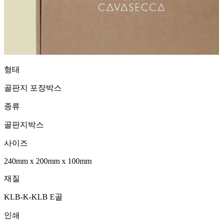
형태
골판지 포장박스
종류
골판지박스
사이즈
240mm
x
200mm
x
100mm
재질
KLB-K-KLB E골
인쇄