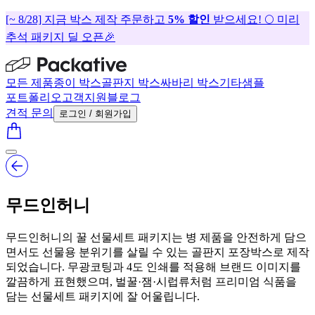
[~ 8/28] 지금 박스 제작 주문하고
5% 할인
받으세요! 🌕 미리
추석 패키지 딜 오픈🎉
모든 제품
종이 박스
골판지 박스
싸바리 박스
기타
샘플
포트폴리오
고객지원
블로그
견적 문의
로그인 / 회원가입
무드인허니
무드인허니의 꿀 선물세트 패키지는 병 제품을 안전하게 담으
면서도 선물용 분위기를 살릴 수 있는 골판지 포장박스로 제작
되었습니다. 무광코팅과 4도 인쇄를 적용해 브랜드 이미지를
깔끔하게 표현했으며, 벌꿀·잼·시럽류처럼 프리미엄 식품을
담는 선물세트 패키지에 잘 어울립니다.