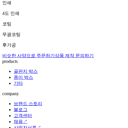
인쇄
4도 인쇄
코팅
무광코팅
후가공
비슷한 사양으로 주문하기
상품 제작 문의하기
products
골판지 박스
종이 박스
기타
company
브랜드 스토리
블로그
고객센터
채용↗
사업자서류↗