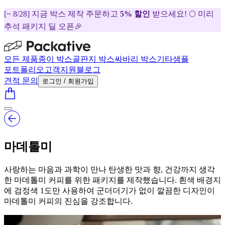
[~ 8/28] 지금 박스 제작 주문하고
5% 할인
받으세요! 🌕 미리
추석 패키지 딜 오픈🎉
모든 제품
종이 박스
골판지 박스
싸바리 박스
기타
샘플
포트폴리오
고객지원
블로그
견적 문의
로그인 / 회원가입
마데톨미
사랑하는 마음과 과학이 만나 탄생한 맛과 향, 건강까지 생각
한 마데톨미 커피를 위한 패키지를 제작했습니다. 흰색 배경지
에 검정색 1도만 사용하여 군더더기가 없이 깔끔한 디자인이
마데톨미 커피의 진심을 강조합니다.