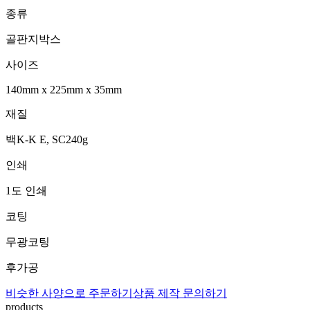
종류
골판지박스
사이즈
140mm
x
225mm
x
35mm
재질
백K-K E, SC240g
인쇄
1도 인쇄
코팅
무광코팅
후가공
비슷한 사양으로 주문하기
상품 제작 문의하기
products