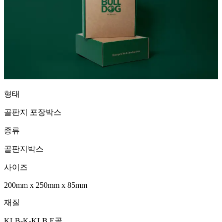
형태
골판지 포장박스
종류
골판지박스
사이즈
200mm
x
250mm
x
85mm
재질
KLB-K-KLB E골