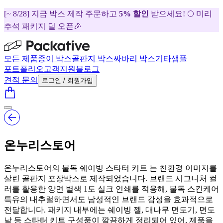
[~ 8/28] 지금 박스 제작 주문하고
5% 할인
받으세요! 🌕 미리
추석 패키지 딜 오픈🎉
모든 제품
종이 박스
골판지 박스
싸바리 박스
기타
샘플
포트폴리오
고객지원
블로그
견적 문의
로그인 / 회원가입
온누리스토어
온누리스토어의 불독 쉐이빙 스타터 키트 는 친환경 이미지를
살린 골판지 포장박스로 제작되었습니다. 브랜드 시그니처 컬
러를 활용한 양면 별색 1도 실크 인쇄를 적용해, 불독 스킨케어
특유의 내추럴하면서도 남성적인 브랜드 감성을 효과적으로
전달합니다. 패키지 내부에는 쉐이빙 젤, 대나무 면도기, 면도
날 등 스타터 키트 구성품이 깔끔하게 정리되어 있어, 제품을