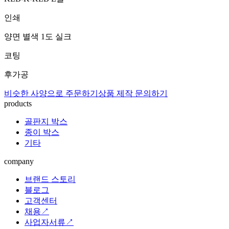
인쇄
양면 별색 1도 실크
코팅
후가공
비슷한 사양으로 주문하기
상품 제작 문의하기
products
골판지 박스
종이 박스
기타
company
브랜드 스토리
블로그
고객센터
채용↗
사업자서류↗