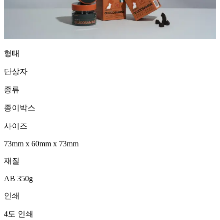
형태
단상자
종류
종이박스
사이즈
73mm
x
60mm
x
73mm
재질
AB 350g
인쇄
4도 인쇄