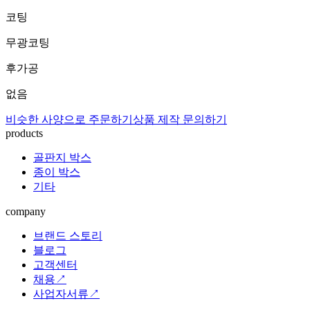
코팅
무광코팅
후가공
없음
비슷한 사양으로 주문하기
상품 제작 문의하기
products
골판지 박스
종이 박스
기타
company
브랜드 스토리
블로그
고객센터
채용↗
사업자서류↗