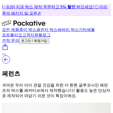
[~ 8/28] 지금 박스 제작 주문하고
5% 할인
받으세요! 🌕 미리
추석 패키지 딜 오픈🎉
모든 제품
종이 박스
골판지 박스
싸바리 박스
기타
샘플
포트폴리오
고객지원
블로그
견적 문의
로그인 / 회원가입
페런츠
귀여운 우리 아이 관절 건강을 위한 더 튼튼 글루코사민 페런
츠의 박스를 패커티브에서 제작했습니다! 활용도 높은 단상자
로 제작되어 여닫기 쉬운 것이 특징이에요.