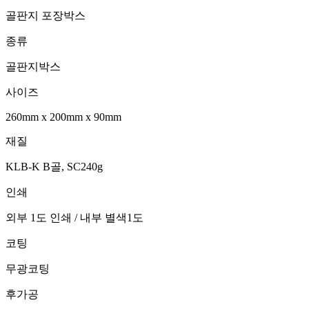
골판지 포장박스
종류
골판지박스
사이즈
260mm
x
200mm
x
90mm
재질
KLB-K B골, SC240g
인쇄
외부 1도 인쇄 / 내부 별색1도
코팅
무광코팅
후가공