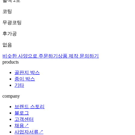
별색 2도
코팅
무광코팅
후가공
없음
비슷한 사양으로 주문하기
상품 제작 문의하기
products
골판지 박스
종이 박스
기타
company
브랜드 스토리
블로그
고객센터
채용↗
사업자서류↗