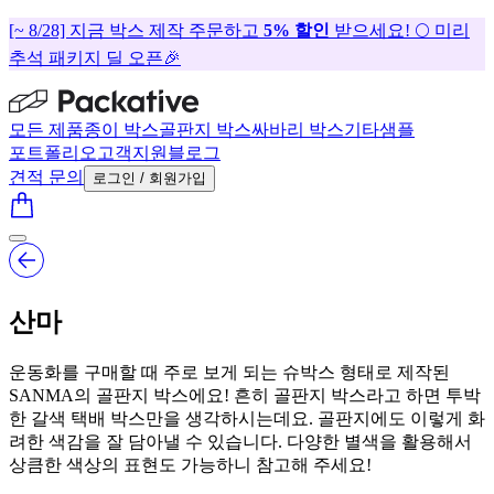
[~ 8/28] 지금 박스 제작 주문하고
5% 할인
받으세요! 🌕 미리
추석 패키지 딜 오픈🎉
모든 제품
종이 박스
골판지 박스
싸바리 박스
기타
샘플
포트폴리오
고객지원
블로그
견적 문의
로그인 / 회원가입
산마
운동화를 구매할 때 주로 보게 되는 슈박스 형태로 제작된
SANMA의 골판지 박스에요! 흔히 골판지 박스라고 하면 투박
한 갈색 택배 박스만을 생각하시는데요. 골판지에도 이렇게 화
려한 색감을 잘 담아낼 수 있습니다. 다양한 별색을 활용해서
상큼한 색상의 표현도 가능하니 참고해 주세요!