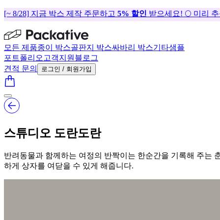
[~ 8/28] 지금 박스 제작 주문하고
5% 할인
받으세요! 🌕 미리 
모든 제품
종이 박스
골판지 박스
싸바리 박스
기타
샘플
포트폴리오
고객지원
블로그
견적 문의
로그인 / 회원가입
스튜디오 도란도란
반려동물과 함께하는 여정의 반짝이는 한순간을 기록해 주는 춘
하게 상자를 여닫을 수 있게 해줍니다.