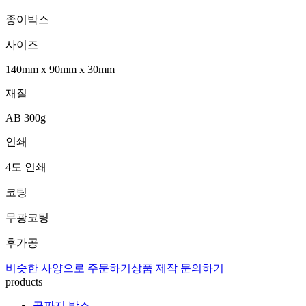
종이박스
사이즈
140mm
x
90mm
x
30mm
재질
AB 300g
인쇄
4도 인쇄
코팅
무광코팅
후가공
비슷한 사양으로 주문하기
상품 제작 문의하기
products
골판지 박스