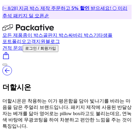
[~ 8/28] 지금 박스 제작 주문하고
5% 할인
받으세요! 🌕 미리
추석 패키지 딜 오픈🎉
모든 제품
종이 박스
골판지 박스
싸바리 박스
기타
샘플
포트폴리오
고객지원
블로그
견적 문의
로그인 / 회원가입
더할시온
더할시온은 착용하는 이가 평온함을 담아 빛나기를 바라는 마
음을 담은 주얼리 브랜드입니다. 패키지 제작에 사용된 반달상
자는 베개를 닮아 영어로는 pillow box라고도 불리는데요, 연녹
색 바탕에 무광코팅을 하여 차분하고 편안한 느낌을 주는 것이
특징입니다.