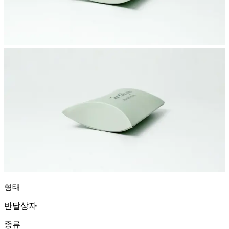
형태
반달상자
종류