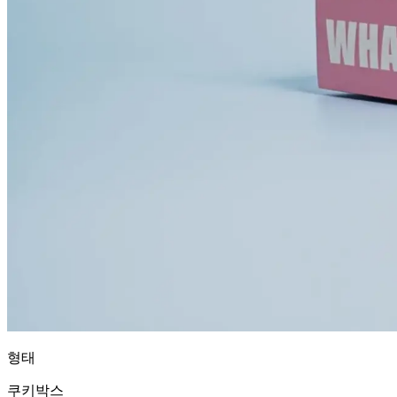
형태
쿠키박스