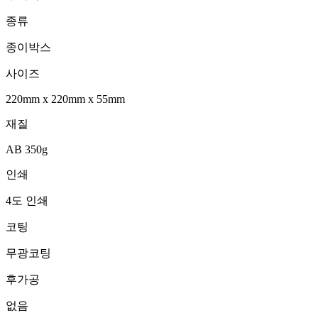
종류
종이박스
사이즈
220mm
x
220mm
x
55mm
재질
AB 350g
인쇄
4도 인쇄
코팅
무광코팅
후가공
없음