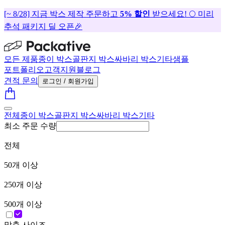
[~ 8/28] 지금 박스 제작 주문하고
5% 할인
받으세요! 🌕 미리
추석 패키지 딜 오픈🎉
모든 제품
종이 박스
골판지 박스
싸바리 박스
기타
샘플
포트폴리오
고객지원
블로그
견적 문의
로그인 / 회원가입
전체
종이 박스
골판지 박스
싸바리 박스
기타
최소 주문 수량
전체
50
개 이상
250
개 이상
500
개 이상
맞춤 사이즈