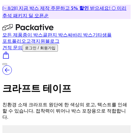
[~ 8/28] 지금 박스 제작 주문하고
5% 할인
받으세요! 🌕 미리
추석 패키지 딜 오픈🎉
모든 제품
종이 박스
골판지 박스
싸바리 박스
기타
샘플
포트폴리오
고객지원
블로그
견적 문의
로그인 / 회원가입
크라프트 테이프
친환경 소재 크라프트 원단에 한 색상의 로고, 텍스트를 인쇄
할 수 있습니다. 접착력이 뛰어나 박스 포장용으로 적합합니
다.