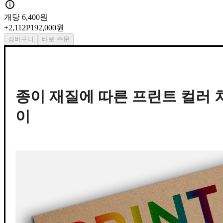
개당
6,400원
+
2,112
P
192,000원
장바구니
바로 주문
종이 재질에 따른 프린트 컬러 
이