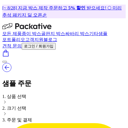
[~ 8/28] 지금 박스 제작 주문하고
5% 할인
받으세요! 🌕 미리
추석 패키지 딜 오픈🎉
모든 제품
종이 박스
골판지 박스
싸바리 박스
기타
샘플
포트폴리오
고객지원
블로그
견적 문의
로그인 / 회원가입
샘플 주문
1
.
상품 선택
2
.
크기 선택
3
.
주문 및 결제