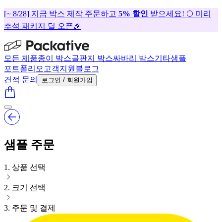
[~ 8/28] 지금 박스 제작 주문하고
5% 할인
받으세요! 🌕 미리
추석 패키지 딜 오픈🎉
모든 제품
종이 박스
골판지 박스
싸바리 박스
기타
샘플
포트폴리오
고객지원
블로그
견적 문의
로그인 / 회원가입
샘플 주문
1
.
상품 선택
2
.
크기 선택
3
.
주문 및 결제