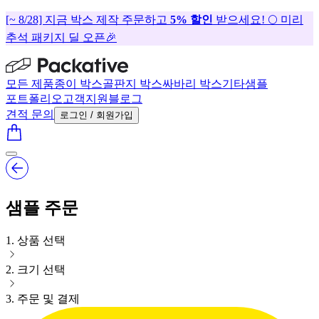
[~ 8/28] 지금 박스 제작 주문하고
5% 할인
받으세요! 🌕 미리
추석 패키지 딜 오픈🎉
모든 제품
종이 박스
골판지 박스
싸바리 박스
기타
샘플
포트폴리오
고객지원
블로그
견적 문의
로그인 / 회원가입
샘플 주문
1
.
상품 선택
2
.
크기 선택
3
.
주문 및 결제