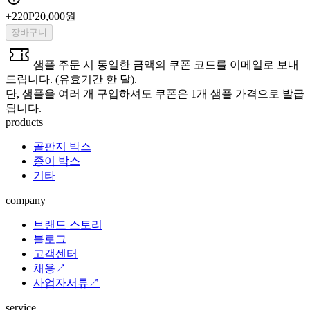
+
220
P
20,000원
장바구니
샘플 주문 시 동일한 금액의 쿠폰 코드를 이메일로 보내
드립니다. (유효기간 한 달).
단, 샘플을 여러 개 구입하셔도 쿠폰은 1개 샘플 가격으로 발급
됩니다.
products
골판지 박스
종이 박스
기타
company
브랜드 스토리
블로그
고객센터
채용↗
사업자서류↗
service