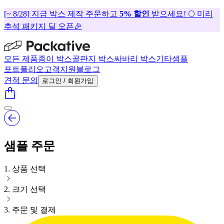
[~ 8/28] 지금 박스 제작 주문하고
5% 할인
받으세요! 🌕 미리
추석 패키지 딜 오픈🎉
모든 제품
종이 박스
골판지 박스
싸바리 박스
기타
샘플
포트폴리오
고객지원
블로그
견적 문의
로그인 / 회원가입
샘플 주문
1
.
상품 선택
2
.
크기 선택
3
.
주문 및 결제