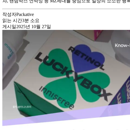
챠, 랜덤박스 언박싱 등 MZ세대를 중심으로 일상의 소소한 행복을
작성자
Packative
읽는 시간
3
분 소요
게시일
2025년 10월 27일