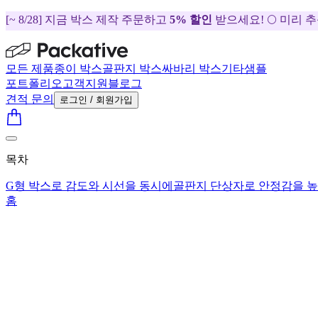
[~ 8/28] 지금 박스 제작 주문하고
5% 할인
받으세요! 🌕 미리 
모든 제품
종이 박스
골판지 박스
싸바리 박스
기타
샘플
포트폴리오
고객지원
블로그
견적 문의
로그인 / 회원가입
목차
G형 박스로 감도와 시선을 동시에
골판지 단상자로 안정감을 
홈