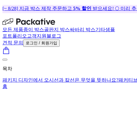
[~ 8/28] 지금 박스 제작 주문하고
5% 할인
받으세요! 🌕 미리 
모든 제품
종이 박스
골판지 박스
싸바리 박스
기타
샘플
포트폴리오
고객지원
블로그
견적 문의
로그인 / 회원가입
목차
패키지 디자인에서 오시선과 칼선은 무엇을 뜻하나요?
패커티브
홈