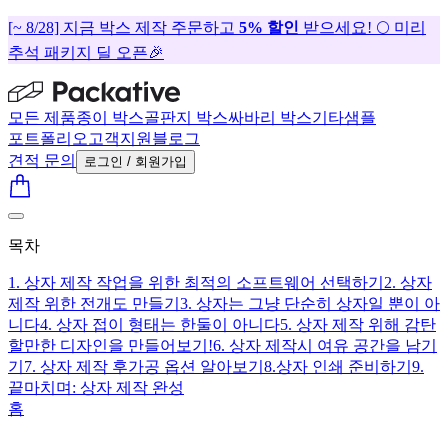
[~ 8/28] 지금 박스 제작 주문하고
5% 할인
받으세요! 🌕 미리
추석 패키지 딜 오픈🎉
모든 제품
종이 박스
골판지 박스
싸바리 박스
기타
샘플
포트폴리오
고객지원
블로그
견적 문의
로그인 / 회원가입
목차
1. 상자 제작 작업을 위한 최적의 소프트웨어 선택하기
2. 상자
제작 위한 전개도 만들기
3. 상자는 그냥 단순히 상자일 뿐이 아
니다
4. 상자 접이 형태는 한둘이 아니다
5. 상자 제작 위해 감탄
할만한 디자인을 만들어보기!
6. 상자 제작시 여유 공간을 남기
기
7. 상자 제작 후가공 옵션 알아보기
8.상자 인쇄 준비하기
9.
끝마치며: 상자 제작 완성
홈