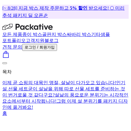
[~ 8/28] 지금 박스 제작 주문하고
5% 할인
받으세요! 🌕 미리
추석 패키지 딜 오픈🎉
모든 제품
종이 박스
골판지 박스
싸바리 박스
기타
샘플
포트폴리오
고객지원
블로그
견적 문의
로그인 / 회원가입
목차
이제 곧 쇼핑의 대목인 명절, 설날이 다가오고 있습니다!
인기
설 선물 세트
굳이 설날을 위해 따로 선물 세트를 준비하는 것
이 번거로울 것 같다구요?
설날의 풍요로운 분위기는 시각적인
요소에서부터 시작됩니다!
그럼 이제 설 분위기를 패키지 디자
인에 옮겨봐요!
홈