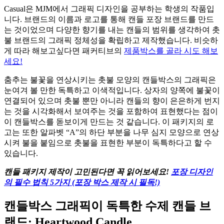
Casual은 MJM에서 그래픽 디자인을 공부하는 학생의 작품입
니다. 브랜드의 이름과 로고를 통해 캔들 포장 브랜드를 만드
는 것이었으며 다양한 향기를 내는 캔들의 범위를 생각하여 촛
불 브랜드의 그래픽 정체성을 확립하고 제작했습니다. 비슷하
게 따라 해보고싶다면 패커티브의
제품박스를 골라 시도 해보
세요!
춤추는 불꽃을 연상시키는 촛불 모양의 캔들박스의 그래픽은
눈여겨 볼 만한 독특하고 이색적입니다. 상자의 양쪽에 불꽃이
연결되어 있으며 촛불 뿐만 아니라 캔들의 향이 은은하게 번지
는 것을 시각화해서 보여주는 것을 포함하여 표현했다는 점이
이 캔들박스를 돋보이게 만드는 것 같습니다. 이 패키지의 로
고는 또한 알파벳 “A”의 하단 부분을 나무 심지 모양으로 연상
시켜 불을 붙임으로 촛불을 표현한 부분이 독특하다고 할 수
있습니다.
캔들 패키지 제작이 고민된다면 꼭 읽어보세요!
포장 디자인
의 필수 법칙 5가지 (포장 박스 제작 시 필독!)
캔들박스 그래픽이 독특한 수제 캔들 브
랜드: Heartwood Candle