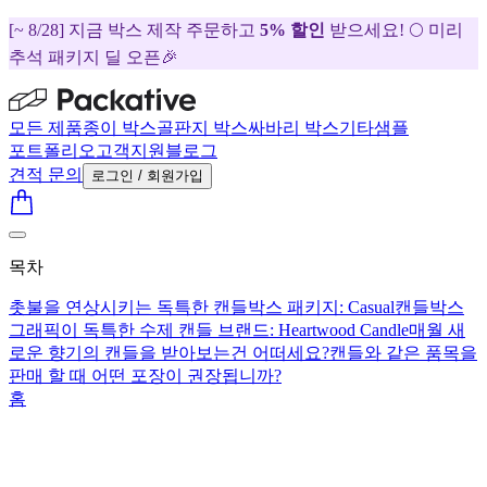
[~ 8/28] 지금 박스 제작 주문하고
5% 할인
받으세요! 🌕 미리
추석 패키지 딜 오픈🎉
모든 제품
종이 박스
골판지 박스
싸바리 박스
기타
샘플
포트폴리오
고객지원
블로그
견적 문의
로그인 / 회원가입
목차
촛불을 연상시키는 독특한 캔들박스 패키지: Casual
캔들박스
그래픽이 독특한 수제 캔들 브랜드: Heartwood Candle
매월 새
로운 향기의 캔들을 받아보는건 어떠세요?
캔들와 같은 품목을
판매 할 때 어떤 포장이 권장됩니까?
홈