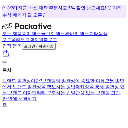
[~ 8/28] 지금 박스 제작 주문하고
5% 할인
받으세요! 🌕 미리
추석 패키지 딜 오픈🎉
모든 제품
종이 박스
골판지 박스
싸바리 박스
기타
샘플
포트폴리오
고객지원
블로그
견적 문의
로그인 / 회원가입
목차
브랜드 일관성이란?
브랜딩의 일관성이 중요한 이유
모든 방면
에서 브랜드 일관성을 확보하는 방법
패키징을 통해 일관성 있
는 브랜드 아이덴티티 구축하는 법
일관성 있는 브랜딩 고민,
한 번에 해결하기
홈