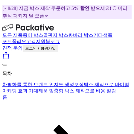
[~ 8/28] 지금 박스 제작 주문하고
5% 할인
받으세요! 🌕 미리
추석 패키지 딜 오픈🎉
모든 제품
종이 박스
골판지 박스
싸바리 박스
기타
샘플
포트폴리오
고객지원
블로그
견적 문의
로그인 / 회원가입
목차
차별화를 통한 브랜드 인지도 생성
포장박스 제작으로 바이럴
마케팅 효과 기대
제품 맞춤형 박스 제작으로 비용 절감
홈